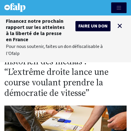
Financez notre prochain
×
FAIRE UN DON
rapport sur les atteintes
à la liberté de la presse
en France
Pour nous soutenir, faites un don défiscalisable à
Entretien avec Alexis Lévrier,
l'Ofalp
historien des médias :
“L’extrême droite lance une
course voulant prendre la
démocratie de vitesse”