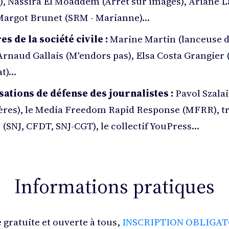
), Nassira El Moaddem (Arrêt sur images), Ariane L
 Margot Brunet (SRM - Marianne)…
 de la société civile :
Marine Martin (lanceuse d'
Arnaud Gallais (M'endors pas), Elsa Costa Grangier 
at)…
ations de défense des journalistes :
Pavol Szala
ères), le Media Freedom Rapid Response (MFRR), tr
 (SNJ, CFDT, SNJ-CGT), le collectif YouPress…
Informations pratiques
 gratuite et ouverte à tous,
INSCRIPTION OBLIGAT