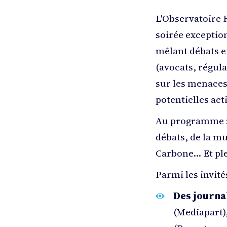
L'Observatoire F
soirée exception
mêlant débats e
(avocats, régula
sur les menaces
potentielles act
Au programme : 
débats, de la m
Carbone… Et plei
Parmi les invités
Des journal
(Mediapart)