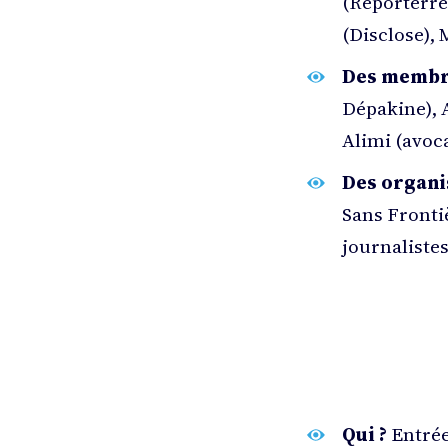
(Reporterre
(Disclose),
Des membres
Dépakine), 
Alimi (avoc
Des organis
Sans Fronti
journalistes
Qui ?
Entrée