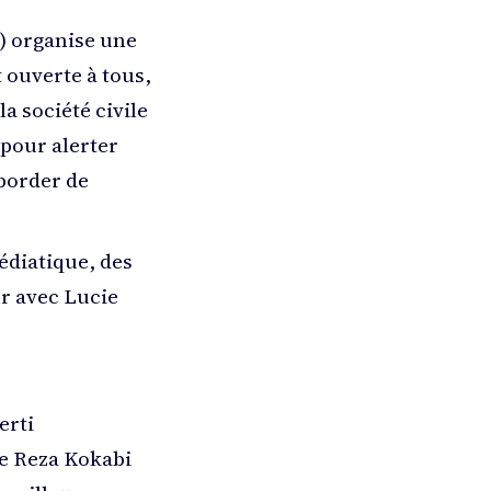
p) organise une
 ouverte à tous,
a société civile
 pour alerter
aborder de
diatique, des
r avec Lucie
erti
re Reza Kokabi