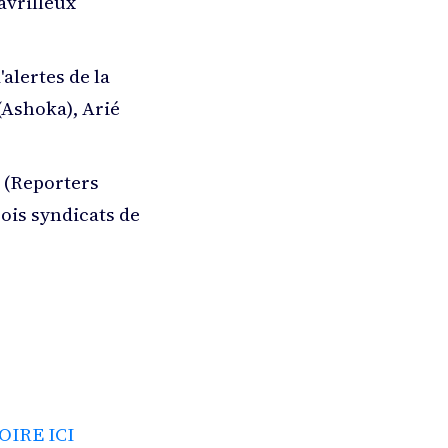
avrilleux
alertes de la
(Ashoka), Arié
i (Reporters
ois syndicats de
OIRE ICI