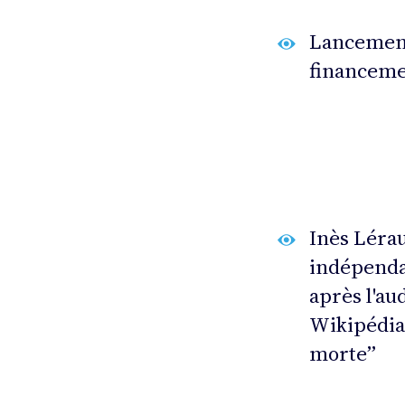
Lancement
financemen
Inès Lérau
indépenda
après l'au
Wikipédia
morte”