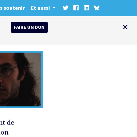
s soutenir
Et aussi
×
FAIRE UN DON
nt de
ion