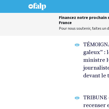
Financez notre prochain r
France
Pour nous soutenir, faites un d
TÉMOIGNAG
galeux” : l
ministre H
journalist
devant le 
TRIBUNE - 
recenser e