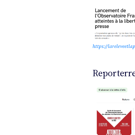
https://lareleveetla
Reporterr